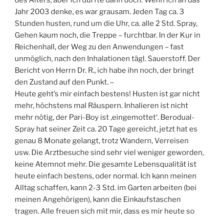
des Alters, aber ich durfte dann doch. Wenn ich an das
Jahr 2003 denke, es war grausam. Jeden Tag ca. 3
Stunden husten, rund um die Uhr, ca. alle 2 Std. Spray,
Gehen kaum noch, die Treppe – furchtbar. In der Kur in
Reichenhall, der Weg zu den Anwendungen – fast
unmöglich, nach den Inhalationen tägl. Sauerstoff. Der
Bericht von Herrn Dr. R., ich habe ihn noch, der bringt
den Zustand auf den Punkt. –
Heute geht’s mir einfach bestens! Husten ist gar nicht
mehr, höchstens mal Räuspern. Inhalieren ist nicht
mehr nötig, der Pari-Boy ist ‚eingemottet‘. Berodual-
Spray hat seiner Zeit ca. 20 Tage gereicht, jetzt hat es
genau 8 Monate gelangt, trotz Wandern, Verreisen
usw. Die Arztbesuche sind sehr viel weniger geworden,
keine Atemnot mehr. Die gesamte Lebensqualität ist
heute einfach bestens, oder normal. Ich kann meinen
Alltag schaffen, kann 2-3 Std. im Garten arbeiten (bei
meinen Angehörigen), kann die Einkaufstaschen
tragen. Alle freuen sich mit mir, dass es mir heute so