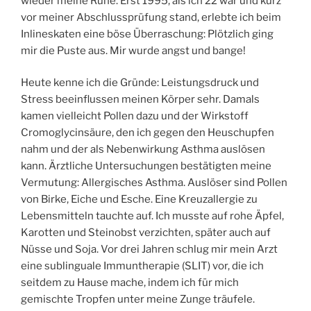
wieder meine Ruhe. Erst 1995, als ich 22 war und kurz
vor meiner Abschlussprüfung stand, erlebte ich beim
Inlineskaten eine böse Überraschung: Plötzlich ging
mir die Puste aus. Mir wurde angst und bange!
Heute kenne ich die Gründe: Leistungsdruck und
Stress beeinflussen meinen Körper sehr. Damals
kamen vielleicht Pollen dazu und der Wirkstoff
Cromoglycinsäure, den ich gegen den Heuschupfen
nahm und der als Nebenwirkung Asthma auslösen
kann. Ärztliche Untersuchungen bestätigten meine
Vermutung: Allergisches Asthma. Auslöser sind Pollen
von Birke, Eiche und Esche. Eine Kreuzallergie zu
Lebensmitteln tauchte auf. Ich musste auf rohe Äpfel,
Karotten und Steinobst verzichten, später auch auf
Nüsse und Soja. Vor drei Jahren schlug mir mein Arzt
eine sublinguale Immuntherapie (SLIT) vor, die ich
seitdem zu Hause mache, indem ich für mich
gemischte Tropfen unter meine Zunge träufele.