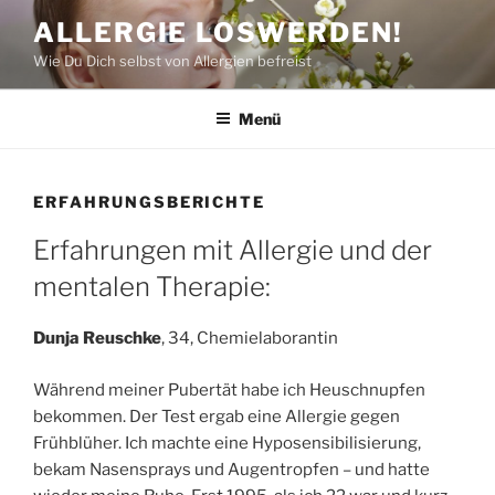
Zum
ALLERGIE LOSWERDEN!
Inhalt
Wie Du Dich selbst von Allergien befreist
springen
Menü
ERFAHRUNGSBERICHTE
Erfahrungen mit Allergie und der
mentalen Therapie:
Dunja Reuschke
, 34, Chemielaborantin
Während meiner Pubertät habe ich Heuschnupfen
bekommen. Der Test ergab eine Allergie gegen
Frühblüher. Ich machte eine Hyposensibilisierung,
bekam Nasensprays und Augentropfen – und hatte